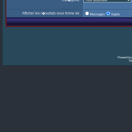
Cat�gorie:
Afficher les r�sultats sous forme de:
Messages
Sujets
Powered by
Tra