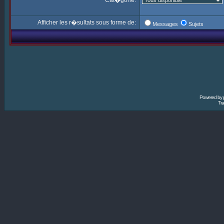
Cat�gorie:
Afficher les r�sultats sous forme de:
Messages
Sujets
Powered by
Tra