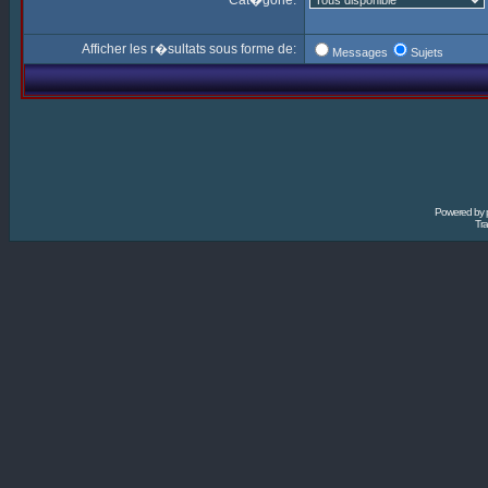
Cat�gorie:
Afficher les r�sultats sous forme de:
Messages
Sujets
Powered by
Tra