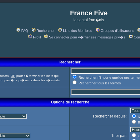
France Five
le sentai fran�ais
FAQ
Rechercher
Liste des Membres
Groupes d'utilisateurs
Profil
Se connecter pour v�rifier ses messages priv�s
Con
Rechercher
ultats,
OR
pour d�terminer les mots qui
Rechercher n'importe quel de ces terme
ent pas �tre pr�sents dans les r�sultats.
Rechercher tous les termes
Options de recherche
Rechercher depuis:
R
R
Trier par:
C