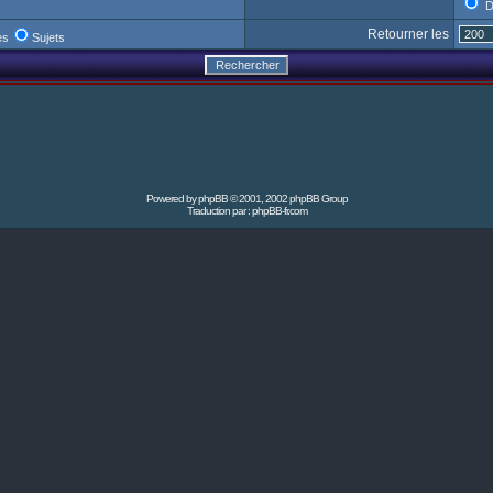
D
Retourner les
es
Sujets
Powered by
phpBB
© 2001, 2002 phpBB Group
Traduction par :
phpBB-fr.com