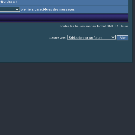
�croissant
premiers caract�res des messages
Toutes les heures sont au format GMT + 1 Heure
Sauter vers: