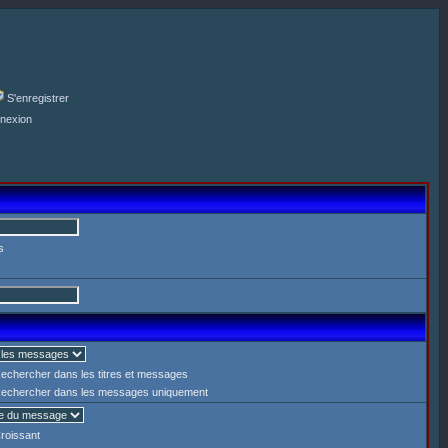
S'enregistrer
nexion
s
echercher dans les titres et messages
echercher dans les messages uniquement
roissant