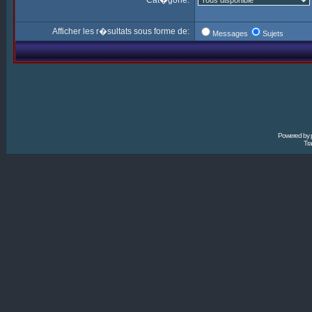
Cat�gorie:
Afficher les r�sultats sous forme de:
Messages
Sujets
Powered by
Tra