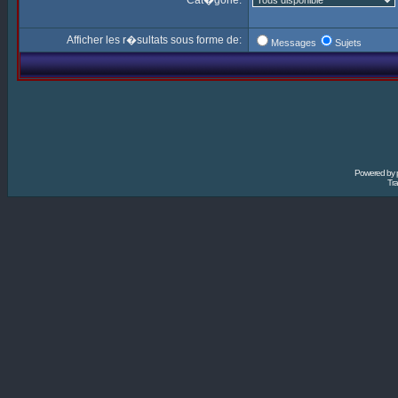
Cat�gorie:
Afficher les r�sultats sous forme de:
Messages
Sujets
Powered by
Tra