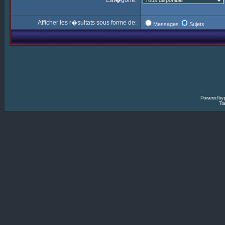
Cat�gorie:
Afficher les r�sultats sous forme de:
Messages
Sujets
Powered by
Tra