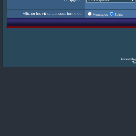
Cat�gorie:
Afficher les r�sultats sous forme de:
Messages
Sujets
Powered by
Tra