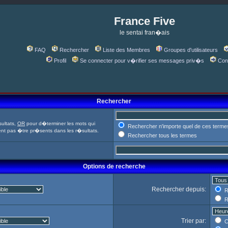
France Five
le sentai fran�ais
FAQ
Rechercher
Liste des Membres
Groupes d'utilisateurs
Profil
Se connecter pour v�rifier ses messages priv�s
Con
Rechercher
ultats,
OR
pour d�terminer les mots qui
Rechercher n'importe quel de ces terme
ent pas �tre pr�sents dans les r�sultats.
Rechercher tous les termes
Options de recherche
Rechercher depuis:
R
R
Trier par:
C