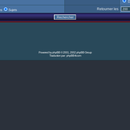
D
Retourner les
es
Sujets
Powered by
phpBB
© 2001, 2002 phpBB Group
Traduction par :
phpBB-fr.com