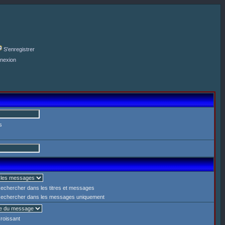
S'enregistrer
nexion
s
echercher dans les titres et messages
echercher dans les messages uniquement
roissant