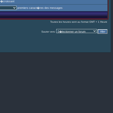
�croissant
premiers caract�res des messages
Toutes les heures sont au format GMT + 1 Heure
Sauter vers: