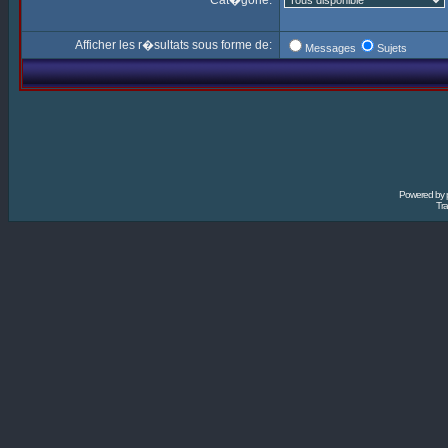
Cat�gorie:
Afficher les r�sultats sous forme de:
Messages
Sujets
Powered by
Tra