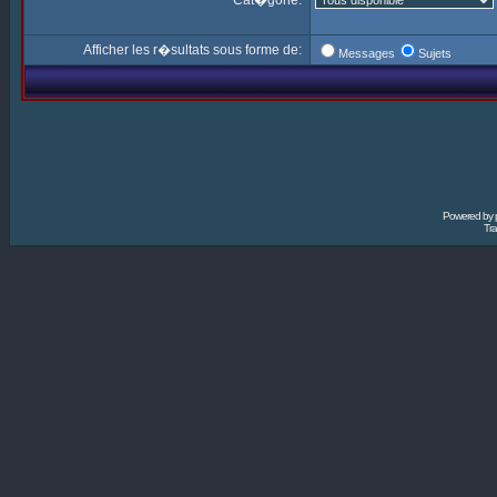
Cat�gorie:
Afficher les r�sultats sous forme de:
Messages
Sujets
Powered by
Tra