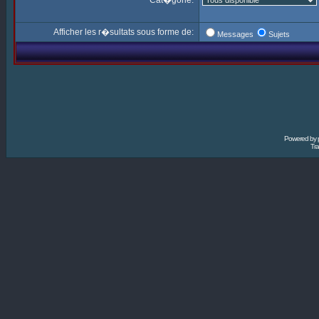
Cat�gorie:
Afficher les r�sultats sous forme de:
Messages
Sujets
Powered by
Tra