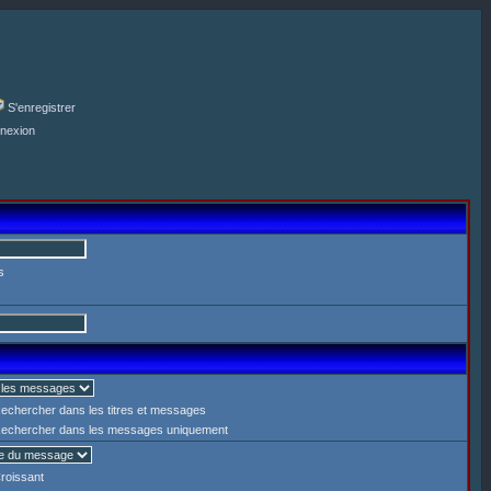
S'enregistrer
nexion
s
echercher dans les titres et messages
echercher dans les messages uniquement
roissant