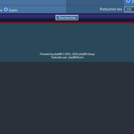
D
Retourner les
es
Sujets
Powered by
phpBB
© 2001, 2002 phpBB Group
Traduction par :
phpBB-fr.com