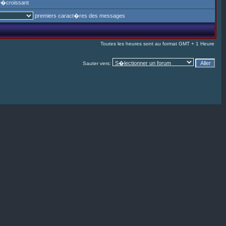
�croissant
premiers caract�res des messages
Toutes les heures sont au format GMT + 1 Heure
Sauter vers: