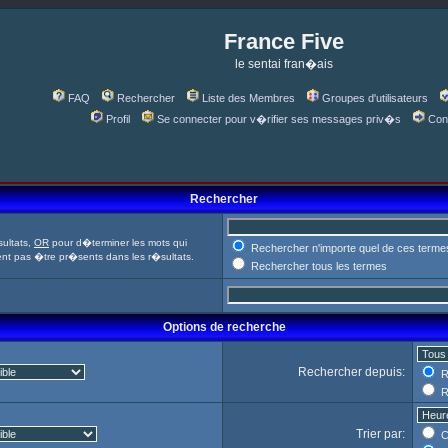
France Five
le sentai fran�ais
FAQ
Rechercher
Liste des Membres
Groupes d'utilisateurs
Profil
Se connecter pour v�rifier ses messages priv�s
Con
Rechercher
ultats,
OR
pour d�terminer les mots qui
Rechercher n'importe quel de ces terme
ent pas �tre pr�sents dans les r�sultats.
Rechercher tous les termes
Options de recherche
Rechercher depuis:
R
R
Trier par:
C