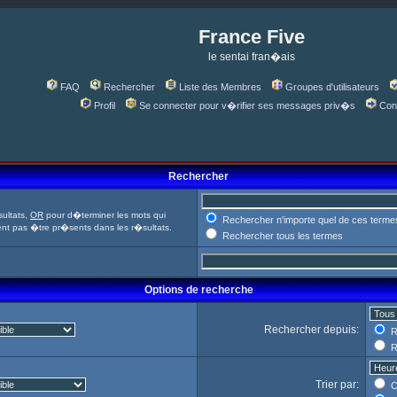
France Five
le sentai fran�ais
FAQ
Rechercher
Liste des Membres
Groupes d'utilisateurs
Profil
Se connecter pour v�rifier ses messages priv�s
Con
Rechercher
ultats,
OR
pour d�terminer les mots qui
Rechercher n'importe quel de ces terme
ent pas �tre pr�sents dans les r�sultats.
Rechercher tous les termes
Options de recherche
Rechercher depuis:
R
R
Trier par:
C