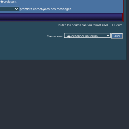
�croissant
premiers caract�res des messages
Toutes les heures sont au format GMT + 1 Heure
Sauter vers: