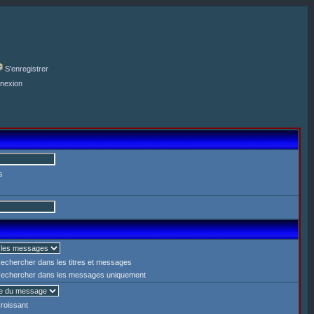
S'enregistrer
nexion
s
echercher dans les titres et messages
echercher dans les messages uniquement
roissant