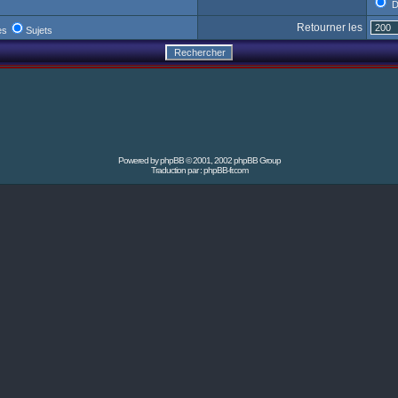
D
Retourner les
es
Sujets
Powered by
phpBB
© 2001, 2002 phpBB Group
Traduction par :
phpBB-fr.com