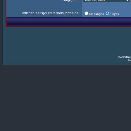
Cat�gorie:
Afficher les r�sultats sous forme de:
Messages
Sujets
Powered by
Tra