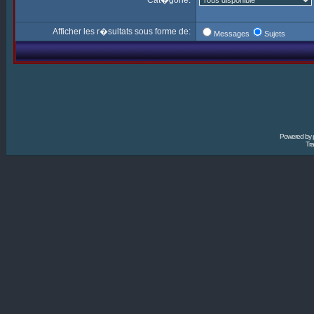
Cat�gorie:
Afficher les r�sultats sous forme de:
Messages
Sujets
Powered by
Tra