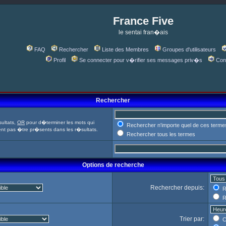
France Five
le sentai fran�ais
FAQ
Rechercher
Liste des Membres
Groupes d'utilisateurs
Profil
Se connecter pour v�rifier ses messages priv�s
Con
Rechercher
ultats,
OR
pour d�terminer les mots qui
Rechercher n'importe quel de ces terme
ent pas �tre pr�sents dans les r�sultats.
Rechercher tous les termes
Options de recherche
Rechercher depuis:
R
R
Trier par:
C