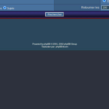
D
Retourner les
es
Sujets
Powered by
phpBB
© 2001, 2002 phpBB Group
Traduction par :
phpBB-fr.com