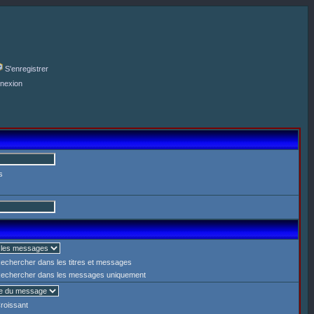
S'enregistrer
nexion
s
echercher dans les titres et messages
echercher dans les messages uniquement
roissant