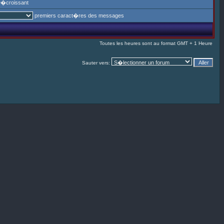
�croissant
premiers caract�res des messages
Toutes les heures sont au format GMT + 1 Heure
Sauter vers: