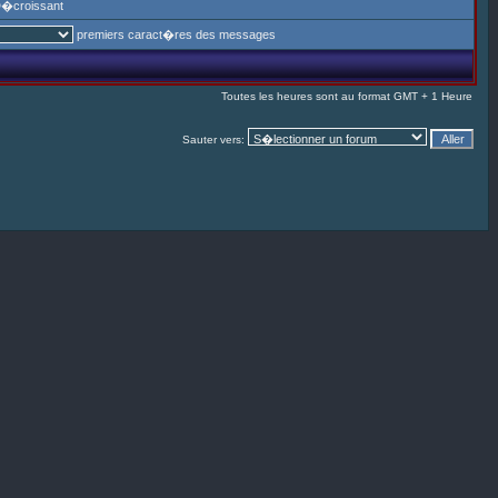
�croissant
premiers caract�res des messages
Toutes les heures sont au format GMT + 1 Heure
Sauter vers: