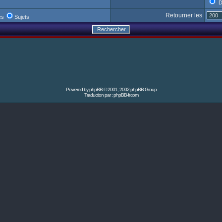
D
Retourner les
es
Sujets
Powered by
phpBB
© 2001, 2002 phpBB Group
Traduction par :
phpBB-fr.com