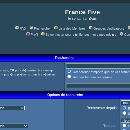
France Five
le sentai fran�ais
FAQ
Rechercher
Liste des Membres
Groupes d'utilisateurs
Profil
Se connecter pour v�rifier ses messages priv�s
Con
Rechercher
ultats,
OR
pour d�terminer les mots qui
Rechercher n'importe quel de ces terme
ent pas �tre pr�sents dans les r�sultats.
Rechercher tous les termes
Options de recherche
Rechercher depuis:
R
R
Trier par:
C