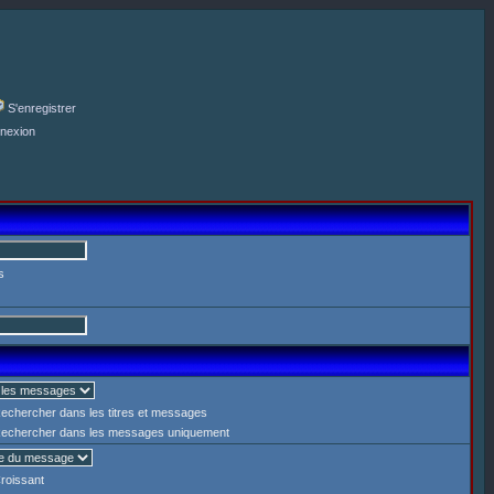
S'enregistrer
nexion
s
echercher dans les titres et messages
echercher dans les messages uniquement
roissant