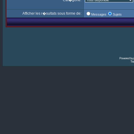
Cat�gorie:
Afficher les r�sultats sous forme de:
Messages
Sujets
Powered by
Tra