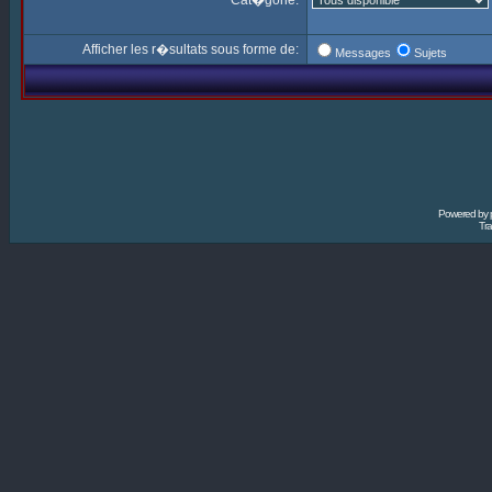
Cat�gorie:
Afficher les r�sultats sous forme de:
Messages
Sujets
Powered by
Tra