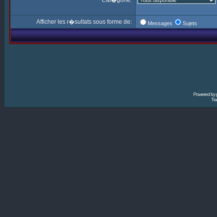
Cat�gorie:
Afficher les r�sultats sous forme de:
Messages
Sujets
Powered by
Tra