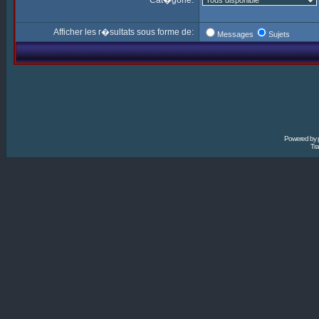
Cat�gorie:
Afficher les r�sultats sous forme de:
Messages
Sujets
Powered by
Tra