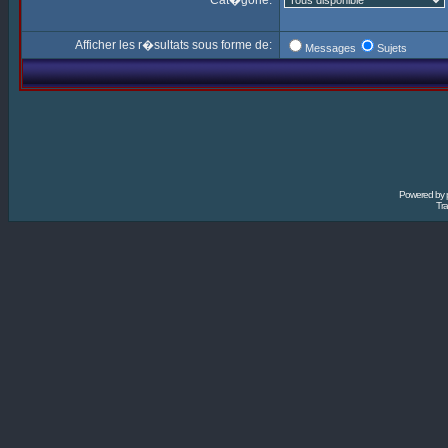
Cat�gorie:
Afficher les r�sultats sous forme de:
Messages
Sujets
Powered by
Tra