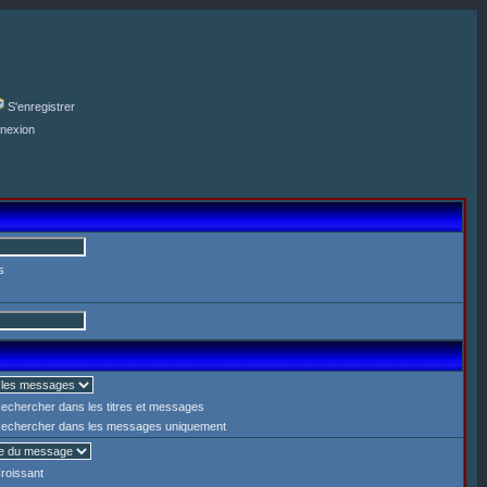
S'enregistrer
nexion
s
echercher dans les titres et messages
echercher dans les messages uniquement
roissant