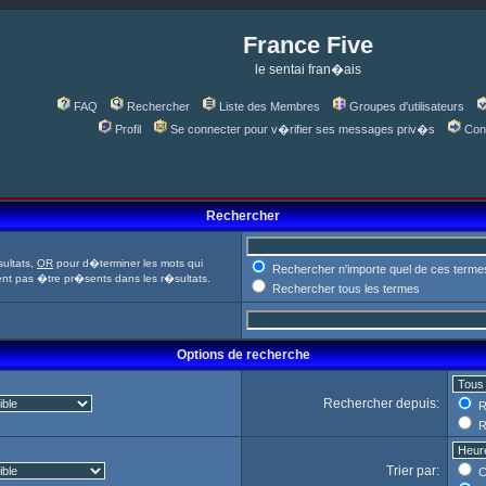
France Five
le sentai fran�ais
FAQ
Rechercher
Liste des Membres
Groupes d'utilisateurs
Profil
Se connecter pour v�rifier ses messages priv�s
Con
Rechercher
ultats,
OR
pour d�terminer les mots qui
Rechercher n'importe quel de ces terme
ent pas �tre pr�sents dans les r�sultats.
Rechercher tous les termes
Options de recherche
Rechercher depuis:
R
R
Trier par:
C