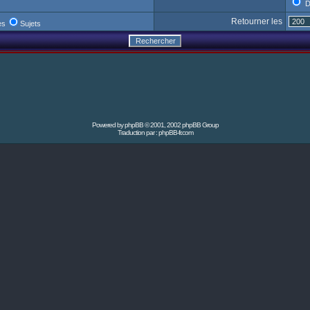
D
Retourner les
es
Sujets
Powered by
phpBB
© 2001, 2002 phpBB Group
Traduction par :
phpBB-fr.com