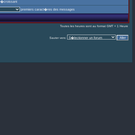
�croissant
premiers caract�res des messages
Toutes les heures sont au format GMT + 1 Heure
Sauter vers: