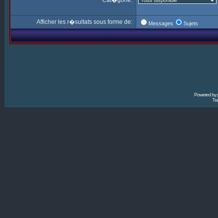
Cat�gorie:
Afficher les r�sultats sous forme de:
Messages
Sujets
Powered by
Tra