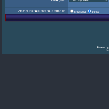
Cat�gorie:
Afficher les r�sultats sous forme de:
Messages
Sujets
Powered by
Tra