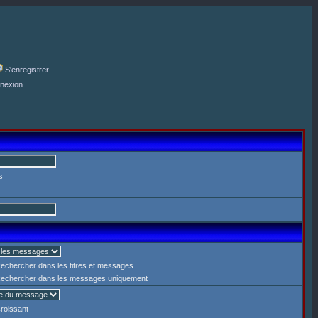
S'enregistrer
nexion
s
echercher dans les titres et messages
echercher dans les messages uniquement
roissant