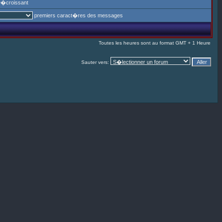
�croissant
premiers caract�res des messages
Toutes les heures sont au format GMT + 1 Heure
Sauter vers: