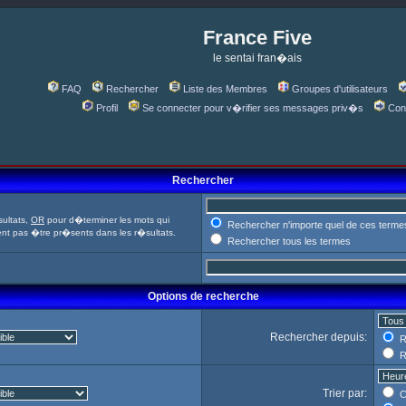
France Five
le sentai fran�ais
FAQ
Rechercher
Liste des Membres
Groupes d'utilisateurs
Profil
Se connecter pour v�rifier ses messages priv�s
Con
Rechercher
ultats,
OR
pour d�terminer les mots qui
Rechercher n'importe quel de ces terme
ent pas �tre pr�sents dans les r�sultats.
Rechercher tous les termes
Options de recherche
Rechercher depuis:
R
R
Trier par:
C