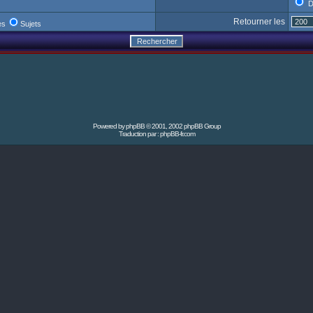
D
Retourner les
es
Sujets
Powered by
phpBB
© 2001, 2002 phpBB Group
Traduction par :
phpBB-fr.com