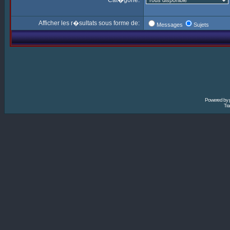
Cat�gorie:
Afficher les r�sultats sous forme de:
Messages
Sujets
Powered by
Tra