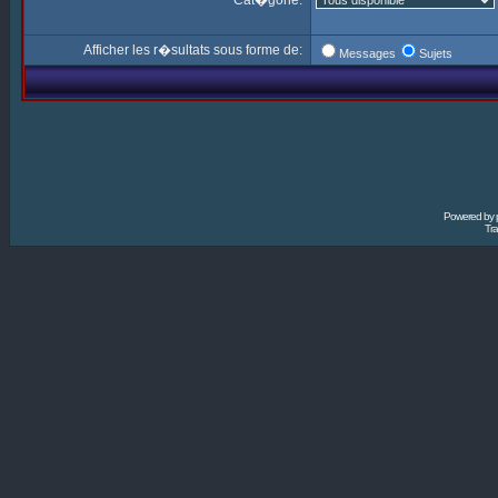
Cat�gorie:
Afficher les r�sultats sous forme de:
Messages
Sujets
Powered by
Tra