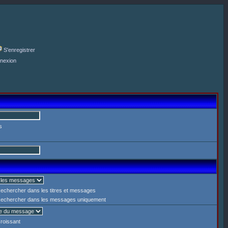
S'enregistrer
nexion
s
echercher dans les titres et messages
echercher dans les messages uniquement
roissant