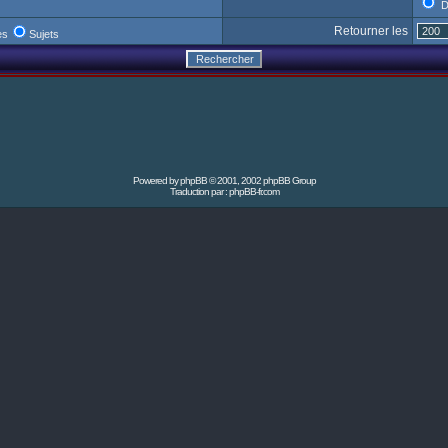
D
Retourner les
es
Sujets
Powered by
phpBB
© 2001, 2002 phpBB Group
Traduction par :
phpBB-fr.com