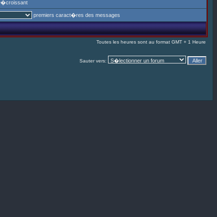
�croissant
premiers caract�res des messages
Toutes les heures sont au format GMT + 1 Heure
Sauter vers: