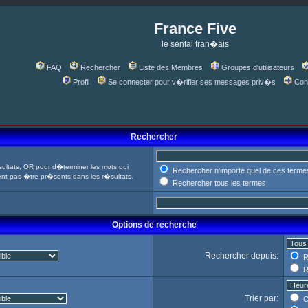
France Five
le sentai fran�ais
FAQ
Rechercher
Liste des Membres
Groupes d'utilisateurs
Profil
Se connecter pour v�rifier ses messages priv�s
Con
Rechercher
ultats,
OR
pour d�terminer les mots qui
Rechercher n'importe quel de ces terme
ent pas �tre pr�sents dans les r�sultats.
Rechercher tous les termes
Options de recherche
Rechercher depuis:
R
R
Trier par:
C