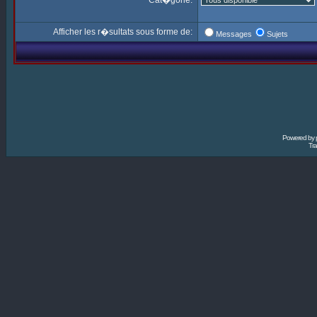
Cat�gorie:
Afficher les r�sultats sous forme de:
Messages
Sujets
Powered by
Tra