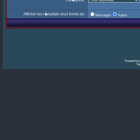
Cat�gorie:
Afficher les r�sultats sous forme de:
Messages
Sujets
Powered by
Tra