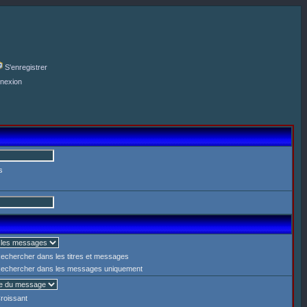
S'enregistrer
nexion
s
echercher dans les titres et messages
echercher dans les messages uniquement
roissant