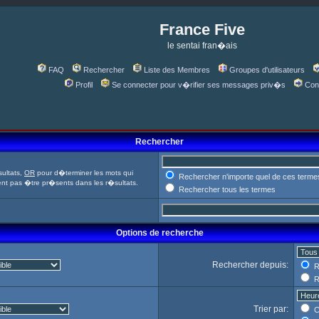
France Five
le sentai fran�ais
FAQ
Rechercher
Liste des Membres
Groupes d'utilisateurs
Profil
Se connecter pour v�rifier ses messages priv�s
Con
Rechercher
ultats,
OR
pour d�terminer les mots qui
Rechercher n'importe quel de ces terme
ent pas �tre pr�sents dans les r�sultats.
Rechercher tous les termes
Options de recherche
Rechercher depuis:
R
R
Trier par:
C