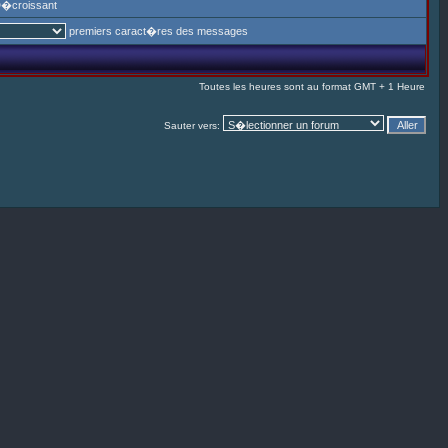
�croissant
premiers caract�res des messages
Toutes les heures sont au format GMT + 1 Heure
Sauter vers: