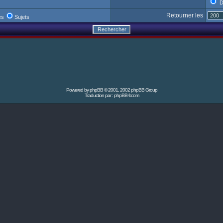
D
Retourner les
es
Sujets
Powered by
phpBB
© 2001, 2002 phpBB Group
Traduction par :
phpBB-fr.com