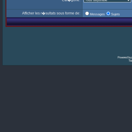
Cat�gorie:
Afficher les r�sultats sous forme de:
Messages
Sujets
Powered by
Tra