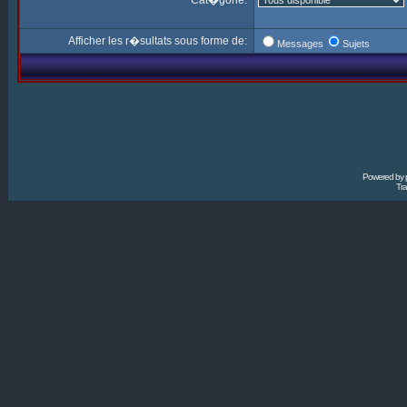
Cat�gorie:
Afficher les r�sultats sous forme de:
Messages
Sujets
Powered by
Tra