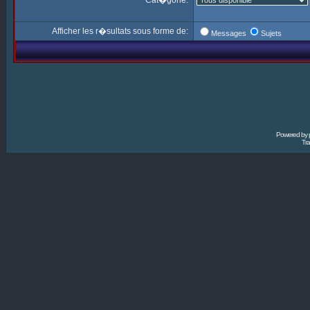
Cat�gorie:
Afficher les r�sultats sous forme de:
Messages
Sujets
Powered by
Tra