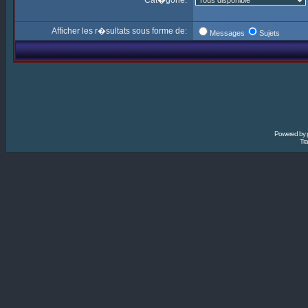
Cat�gorie:
Afficher les r�sultats sous forme de:
Messages
Sujets
Powered by
Tra