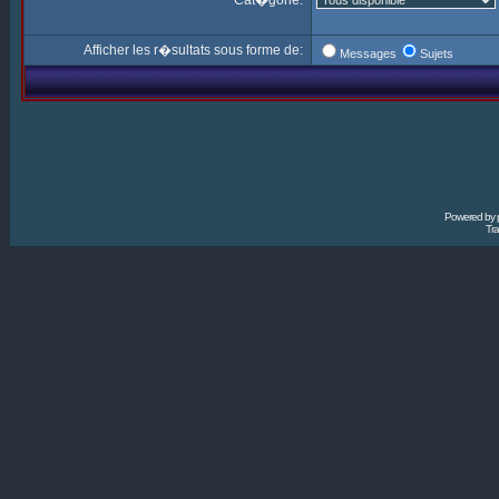
Cat�gorie:
Afficher les r�sultats sous forme de:
Messages
Sujets
Powered by
Tra