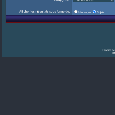
Cat�gorie:
Afficher les r�sultats sous forme de:
Messages
Sujets
Powered by
Tra