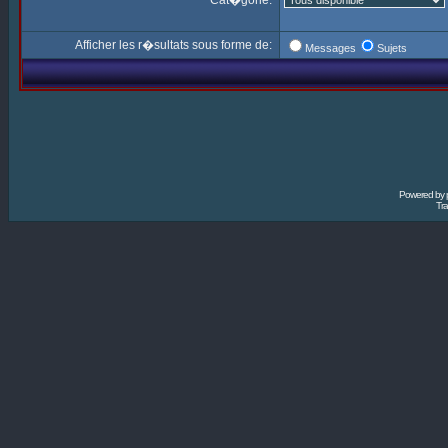
Cat�gorie:
Afficher les r�sultats sous forme de:
Messages
Sujets
Powered by
Tra