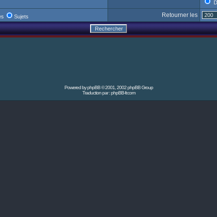
D
Retourner les
es
Sujets
Powered by
phpBB
© 2001, 2002 phpBB Group
Traduction par :
phpBB-fr.com