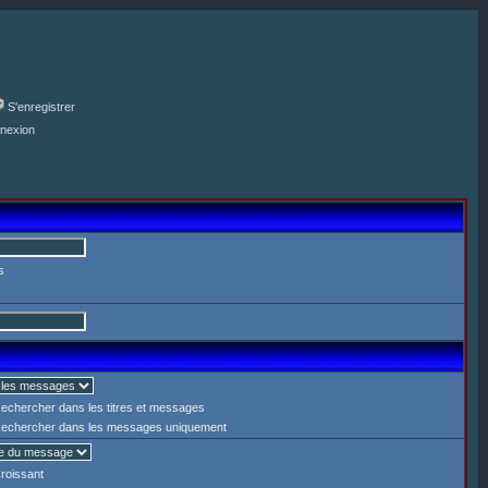
S'enregistrer
nexion
s
echercher dans les titres et messages
echercher dans les messages uniquement
roissant