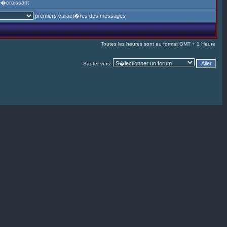
�croissant
premiers caract�res des messages
Toutes les heures sont au format GMT + 1 Heure
Sauter vers: