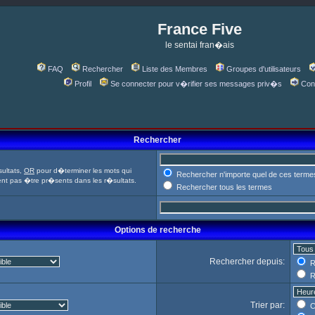
France Five
le sentai fran�ais
FAQ
Rechercher
Liste des Membres
Groupes d'utilisateurs
Profil
Se connecter pour v�rifier ses messages priv�s
Con
Rechercher
ultats,
OR
pour d�terminer les mots qui
Rechercher n'importe quel de ces terme
ent pas �tre pr�sents dans les r�sultats.
Rechercher tous les termes
Options de recherche
Rechercher depuis:
R
R
Trier par:
C