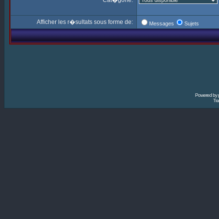
Cat�gorie:
Afficher les r�sultats sous forme de:
Messages
Sujets
Powered by
Tra