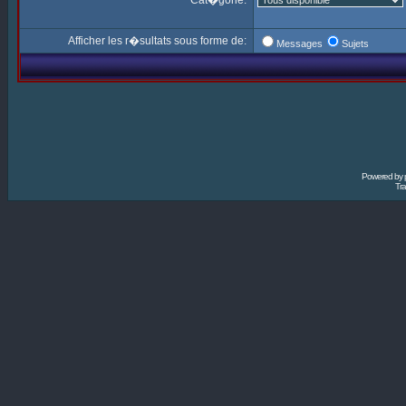
Cat�gorie:
Afficher les r�sultats sous forme de:
Messages
Sujets
Powered by
Tra