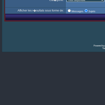
Cat�gorie:
Afficher les r�sultats sous forme de:
Messages
Sujets
Powered by
Tra