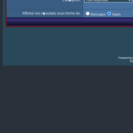
Cat�gorie:
Afficher les r�sultats sous forme de:
Messages
Sujets
Powered by
Tra