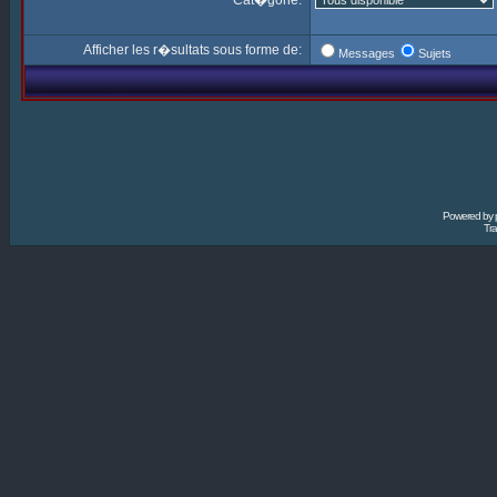
Cat�gorie:
Afficher les r�sultats sous forme de:
Messages
Sujets
Powered by
Tra