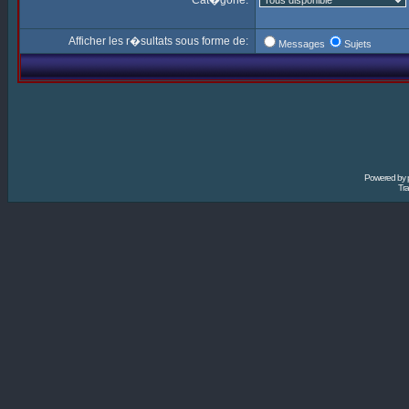
Cat�gorie:
Afficher les r�sultats sous forme de:
Messages
Sujets
Powered by
Tra