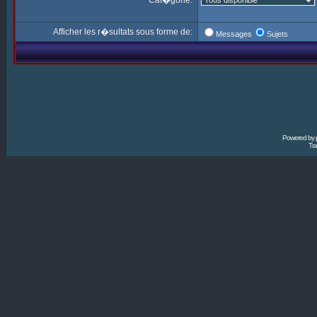
Cat�gorie:
Afficher les r�sultats sous forme de:
Messages
Sujets
Powered by
Tra