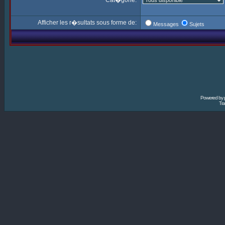
Cat�gorie:
Afficher les r�sultats sous forme de:
Messages
Sujets
Powered by
Tra