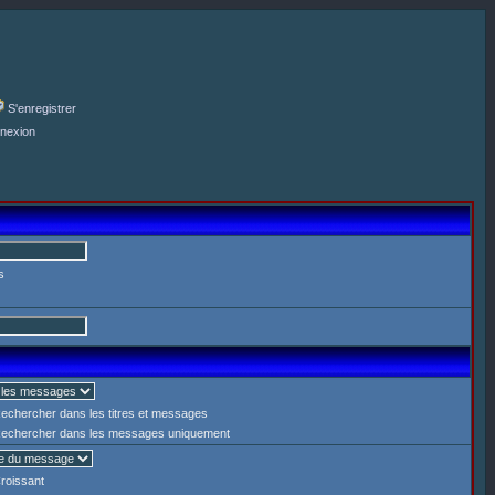
S'enregistrer
nexion
s
echercher dans les titres et messages
echercher dans les messages uniquement
roissant