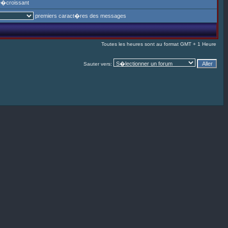
�croissant
premiers caract�res des messages
Toutes les heures sont au format GMT + 1 Heure
Sauter vers: