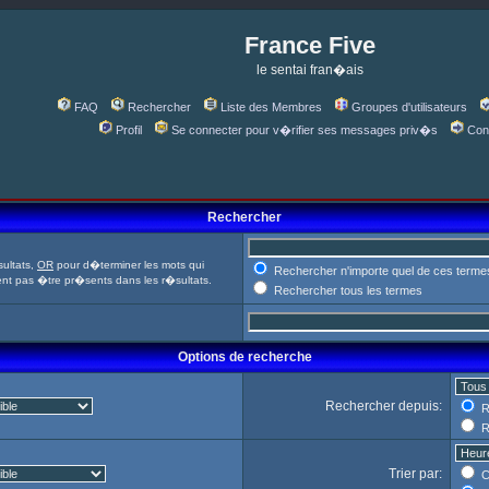
France Five
le sentai fran�ais
FAQ
Rechercher
Liste des Membres
Groupes d'utilisateurs
Profil
Se connecter pour v�rifier ses messages priv�s
Con
Rechercher
ultats,
OR
pour d�terminer les mots qui
Rechercher n'importe quel de ces terme
ent pas �tre pr�sents dans les r�sultats.
Rechercher tous les termes
Options de recherche
Rechercher depuis:
R
R
Trier par:
C