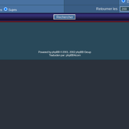
D
Retourner les
es
Sujets
Powered by
phpBB
© 2001, 2002 phpBB Group
Traduction par :
phpBB-fr.com